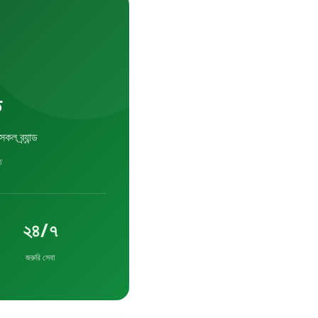
ড
্র্যান্ড
ত
২৪/৭
জরুরি সেবা