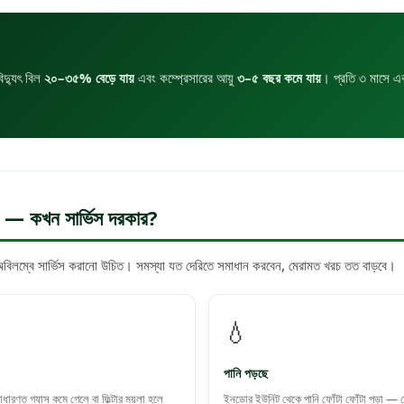
িদ্যুৎ বিল
২০–৩৫% বেড়ে যায়
এবং কম্প্রেসারের আয়ু
৩–৫ বছর কমে যায়
। প্রতি ৩ মাসে এক
ণ — কখন সার্ভিস দরকার?
বিলম্বে সার্ভিস করানো উচিত। সমস্যা যত দেরিতে সমাধান করবেন, মেরামত খরচ তত বাড়বে।
💧
পানি পড়ছে
াধারণত গ্যাস কমে গেলে বা ফিল্টার ময়লা হলে
ইনডোর ইউনিট থেকে পানি ফোঁটা ফোঁটা পড়া — ড্