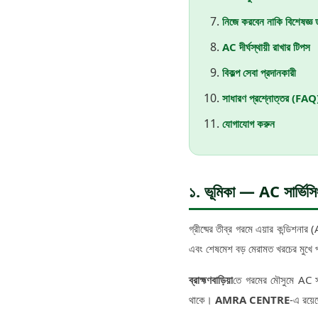
নিজে করবেন নাকি বিশেষজ্ঞ
AC দীর্ঘস্থায়ী রাখার টিপস
বিকল্প সেবা প্রদানকারী
সাধারণ প্রশ্নোত্তর (FAQ
যোগাযোগ করুন
১. ভূমিকা — AC সার্ভিস
গ্রীষ্মের তীব্র গরমে এয়ার কন্ডিশনার (
এবং শেষমেশ বড় মেরামত খরচের মুখে 
ব্রাহ্মণবাড়িয়া
তে গরমের মৌসুমে AC সার্
থাকে।
AMRA CENTRE
-এ রয়ে