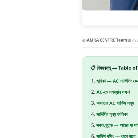
✍️
AMRA CENTRE Team
📅 ৩১ 
📋 বিষয়বস্তু — Table 
ভূমিকা — AC সার্ভিসিং কে
AC-তে সমস্যার লক্ষণ
আমাদের AC সার্ভিস সমূহ
সার্ভিসিং মূল্য তালিকা
সকল ব্র্যান্ড — আমরা যা সার
সার্ভিস বুকিং — ধাপে ধাপে