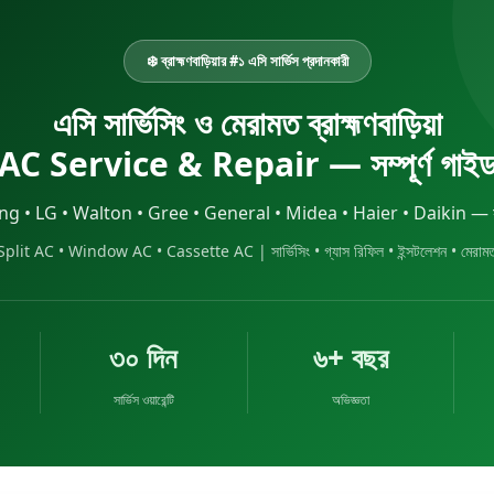
❄️ ব্রাহ্মণবাড়িয়ার #১ এসি সার্ভিস প্রদানকারী
এসি সার্ভিসিং ও মেরামত ব্রাহ্মণবাড়িয়া
AC Service & Repair — সম্পূর্ণ গাই
 • LG • Walton • Gree • General • Midea • Haier • Daikin — সকল ব
Split AC • Window AC • Cassette AC | সার্ভিসিং • গ্যাস রিফিল • ইন্সটলেশন • মেরাম
৩০ দিন
৬+ বছর
সার্ভিস ওয়ারেন্টি
অভিজ্ঞতা