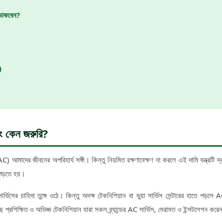
 ডাকবেন?
)
িং কেন জরুরি?
AC) আমাদের জীবনের অপরিহার্য সঙ্গী। কিন্তু নিয়মিত রক্ষণাবেক্ষণ না করলে এই দামি যন্ত্রটি দ্রুত
পড়তে হয়।
ভিসের চাহিদা তুঙ্গে ওঠে। কিন্তু অদক্ষ টেকনিশিয়ান বা ভুয়া সার্ভিস সেন্টারের হাতে পড়লে 
ছে প্রশিক্ষিত ও অভিজ্ঞ টেকনিশিয়ান যারা সকল ব্র্যান্ডের AC সার্ভিস, মেরামত ও ইন্সটলেশন কর