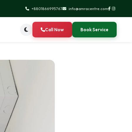
+8801866995767
info@amracentre.com
Call Now
Book Service