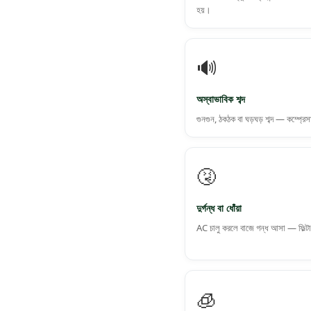
হয়।
🔊
অস্বাভাবিক শব্দ
গুনগুন, ঠকঠক বা ঘড়ঘড় শব্দ — কম্প্রে
🤧
দুর্গন্ধ বা ধোঁয়া
AC চালু করলে বাজে গন্ধ আসা — ফিল্টারে
🧊