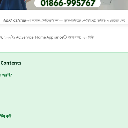
AMRA CENTRE-এর অভিজ্ঞ টেকনিশিয়ান দল — ব্রাহ্মণবাড়িয়ায় পেশাদার AC সার্ভিসিং ও মেরামত সেবা
মে, ২০২৫
🏷️ AC Service, Home Appliance
⏱️ পড়ার সময়: ~১০ মিনিট
of Contents
ন জরুরি?
্ভিস করি