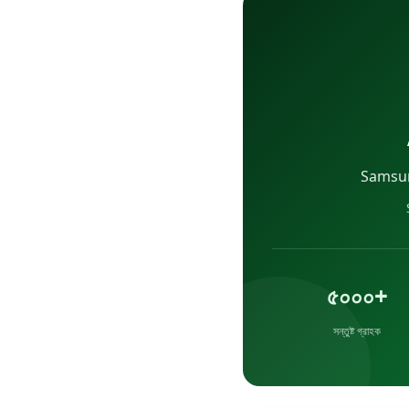
Samsung
৫০০০+
সন্তুষ্ট গ্রাহক