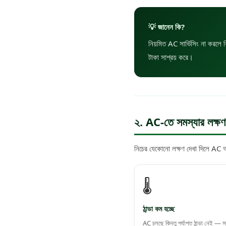
💡 জানেন কি?
নিয়মিত AC সার্ভিসিং না করলে ব
টাকা সাশ্রয় করে।
২. AC-তে সমস্যার লক্ষ
নিচের যেকোনো লক্ষণ দেখা দিলে AC অ
🌡️
ঠান্ডা কম হচ্ছে
AC চলছে কিন্তু পর্যাপ্ত ঠান্ডা নেই — স